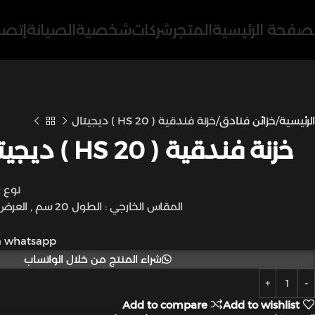
لصفحة الرئيسية
المتجر
شركات
شخصية
الصيانة
إتصل
الرئيسية
خزائن فنادق
خزنة فندقية ( HS 20 ) ديجيتال
خزنة فندقية ( HS 20 ) ديجيتال
نوع القفل :
المقاس الخارجي : الطول 20 سم , العرض 30 سم , العمق 20 سم
a whatsapp
شراء المنتج من خلال الواتساب
Add to compare
Add to wishlist