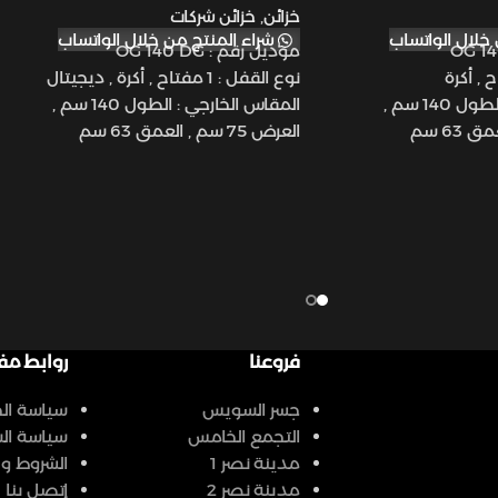
خزائن
,
خزائن شركات
خلال الواتساب
شراء المنتج من خلال الواتساب
موديل رقم : OG 140 DG
نوع القفل : 1 مفتاح , أكرة , ديجيتال
المقاس الخارجي : الطول 140 سم ,
المقاس الخارجي : الطول 140 سم ,
العرض 75 سم , العمق 63 سم
المقاس الداخلي: الطول 120 سم , العرض
المقاس الداخلي: الطول 120 سم , العرض
65 سم , العمق 45 سم
الوزن : 360 كيلو جرام
إكسسوارات : 3 رف , 1 درج
فروعنا
روابط مف
جسر السويس
سياسة ا
التجمع الخامس
سياسة ال
مدينة نصر 1
الشروط و ا
مدينة نصر 2
إتصل بنا