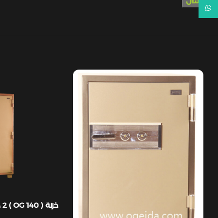
WhatsApp
خزنة ( OG 140 ) 2 كالون